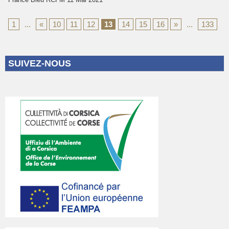
1
...
«
10
11
12
13
14
15
16
»
...
133
SUIVEZ-NOUS