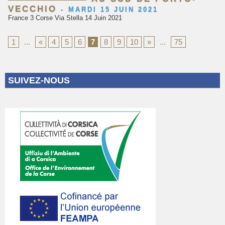
VECCHIO
-
MARDI 15 JUIN 2021
France 3 Corse Via Stella 14 Juin 2021
1
...
«
4
5
6
7
8
9
10
»
...
75
SUIVEZ-NOUS