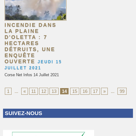
INCENDIE DANS
LA PLAINE
D'OLETTA : 7
HECTARES
DÉTRUITS, UNE
ENQUÊTE
OUVERTE
JEUDI 15
JUILLET 2021
Corse Net Infos 14 Juillet 2021
1
...
«
11
12
13
14
15
16
17
»
...
99
SUIVEZ-NOUS