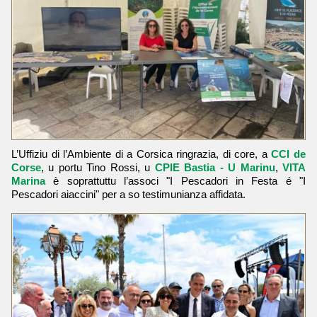
L’Uffiziu di l’Ambiente di a Corsica ringrazia, di core, a
CCI de
Corse
, u portu Tino Rossi, u
CPIE Bastia - U Marinu
,
VITA
Marina
è soprattuttu l’associ "I Pescadori in Festa é "I
Pescadori aiaccini" per a so testimunianza affidata.