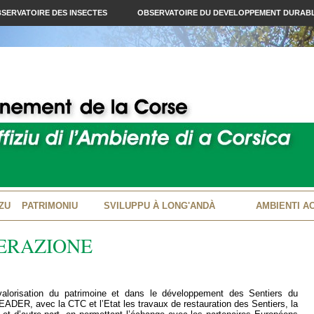
SERVATOIRE DES INSECTES
OBSERVATOIRE DU DEVELOPPEMENT DURAB
ZU
PATRIMONIU
SVILUPPU À LONG'ANDÀ
AMBIENTI A
PERAZIONE
valorisation du patrimoine et dans le développement des Sentiers du
FEADER, avec la CTC et l’Etat les travaux de restauration des Sentiers, la