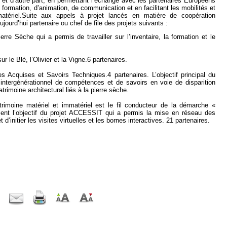
n et d’autre part, en permettant l’échange avec les partenaires Européens
 formation, d’animation, de communication et en facilitant les mobilités et
mmatériel.Suite aux appels à projet lancés en matière de coopération
ujourd’hui partenaire ou chef de file des projets suivants :
e Sèche qui a permis de travailler sur l’inventaire, la formation et le
r le Blé, l’Olivier et la Vigne.6 partenaires.
Acquises et Savoirs Techniques.4 partenaires. L’objectif principal du
t intergénérationnel de compétences et de savoirs en voie de disparition
trimoine architectural liés à la pierre sèche.
trimoine matériel et immatériel est le fil conducteur de la démarche «
ment l’objectif du projet ACCESSIT qui a permis la mise en réseau des
 d’initier les visites virtuelles et les bornes interactives. 21 partenaires.