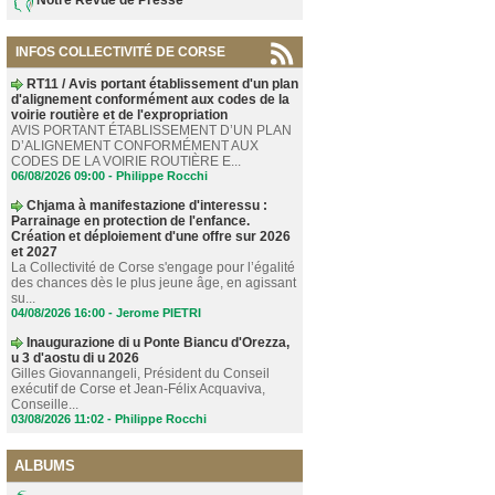
INFOS COLLECTIVITÉ DE CORSE
RT11 / Avis portant établissement d'un plan
d'alignement conformément aux codes de la
voirie routière et de l'expropriation
AVIS PORTANT ÉTABLISSEMENT D’UN PLAN
D’ALIGNEMENT CONFORMÉMENT AUX
CODES DE LA VOIRIE ROUTIÈRE E...
06/08/2026 09:00 -
Philippe Rocchi
Chjama à manifestazione d'interessu :
Parrainage en protection de l'enfance.
Création et déploiement d'une offre sur 2026
et 2027
La Collectivité de Corse s'engage pour l’égalité
des chances dès le plus jeune âge, en agissant
su...
04/08/2026 16:00 -
Jerome PIETRI
Inaugurazione di u Ponte Biancu d'Orezza,
u 3 d'aostu di u 2026
Gilles Giovannangeli, Président du Conseil
exécutif de Corse et Jean-Félix Acquaviva,
Conseille...
03/08/2026 11:02 -
Philippe Rocchi
ALBUMS