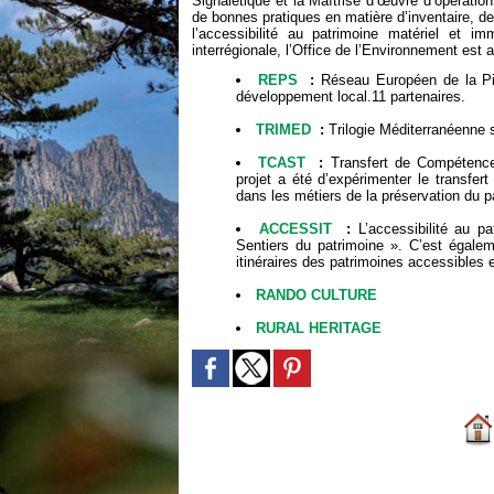
Signalétique et la Maîtrise d’œuvre d’opératio
de bonnes pratiques en matière d’inventaire, de
l’accessibilité au patrimoine matériel et i
interrégionale, l’Office de l’Environnement est a
REPS
:
Réseau Européen de la Pierr
développement local.11 partenaires.
TRIMED
:
Trilogie Méditerranéenne su
TCAST
:
Transfert de Compétences 
projet a été d’expérimenter le transfer
dans les métiers de la préservation du pa
ACCESSIT
:
L’accessibilité au pa
Sentiers du patrimoine ». C’est égale
itinéraires des patrimoines accessibles et
RANDO CULTURE
RURAL HERITAGE