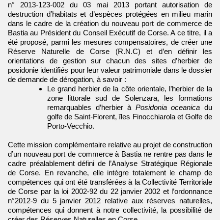
n° 2013-123-002 du 03 mai 2013 portant autorisation de
destruction d’habitats et d’espèces protégées en milieu marin
dans le cadre de la création du nouveau port de commerce de
Bastia au Président du Conseil Exécutif de Corse. A ce titre, il a
été proposé, parmi les mesures compensatoires, de créer une
Réserve Naturelle de Corse (R.N.C) et d’en définir les
orientations de gestion sur chacun des sites d’herbier de
posidonie identifiés pour leur valeur patrimoniale dans le dossier
de demande de dérogation, à savoir :
Le grand herbier de la côte orientale, l’herbier de la
zone littorale sud de Solenzara, les formations
remarquables d’herbier à
Posidonia oceanica
du
golfe de Saint-Florent, îles Finocchiarola et Golfe de
Porto-Vecchio.
Cette mission complémentaire relative au projet de construction
d’un nouveau port de commerce à Bastia ne rentre pas dans le
cadre préalablement défini de l’Analyse Stratégique Régionale
de Corse. En revanche, elle intègre totalement le champ de
compétences qui ont été transférées à la Collectivité Territoriale
de Corse par la loi 2002-92 du 22 janvier 2002 et l’ordonnance
n°2012-9 du 5 janvier 2012 relative aux réserves naturelles,
compétences qui donnent à notre collectivité, la possibilité de
créer des Réserves Naturelles en Corse.