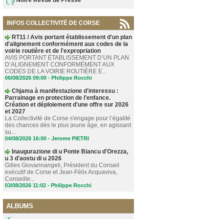
INFOS COLLECTIVITÉ DE CORSE
RT11 / Avis portant établissement d'un plan
d'alignement conformément aux codes de la
voirie routière et de l'expropriation
AVIS PORTANT ÉTABLISSEMENT D’UN PLAN
D’ALIGNEMENT CONFORMÉMENT AUX
CODES DE LA VOIRIE ROUTIÈRE E...
06/08/2026 09:00 -
Philippe Rocchi
Chjama à manifestazione d'interessu :
Parrainage en protection de l'enfance.
Création et déploiement d'une offre sur 2026
et 2027
La Collectivité de Corse s'engage pour l’égalité
des chances dès le plus jeune âge, en agissant
su...
04/08/2026 16:00 -
Jerome PIETRI
Inaugurazione di u Ponte Biancu d'Orezza,
u 3 d'aostu di u 2026
Gilles Giovannangeli, Président du Conseil
exécutif de Corse et Jean-Félix Acquaviva,
Conseille...
03/08/2026 11:02 -
Philippe Rocchi
ALBUMS