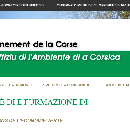
SERVATOIRE DES INSECTES
OBSERVATOIRE DU DEVELOPPEMENT DURAB
ZU
PATRIMONIU
SVILUPPU À LONG'ANDÀ
AMBIENTI A
 È DI E FURMAZIONE DI
ONS DE L’ECONOMIE VERTE