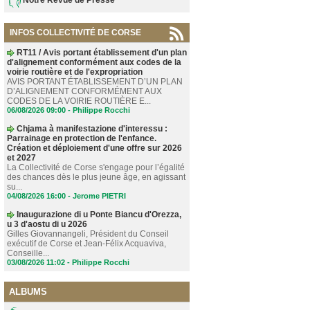
INFOS COLLECTIVITÉ DE CORSE
RT11 / Avis portant établissement d'un plan
d'alignement conformément aux codes de la
voirie routière et de l'expropriation
AVIS PORTANT ÉTABLISSEMENT D’UN PLAN
D’ALIGNEMENT CONFORMÉMENT AUX
CODES DE LA VOIRIE ROUTIÈRE E...
06/08/2026 09:00 -
Philippe Rocchi
Chjama à manifestazione d'interessu :
Parrainage en protection de l'enfance.
Création et déploiement d'une offre sur 2026
et 2027
La Collectivité de Corse s'engage pour l’égalité
des chances dès le plus jeune âge, en agissant
su...
04/08/2026 16:00 -
Jerome PIETRI
Inaugurazione di u Ponte Biancu d'Orezza,
u 3 d'aostu di u 2026
Gilles Giovannangeli, Président du Conseil
exécutif de Corse et Jean-Félix Acquaviva,
Conseille...
03/08/2026 11:02 -
Philippe Rocchi
ALBUMS