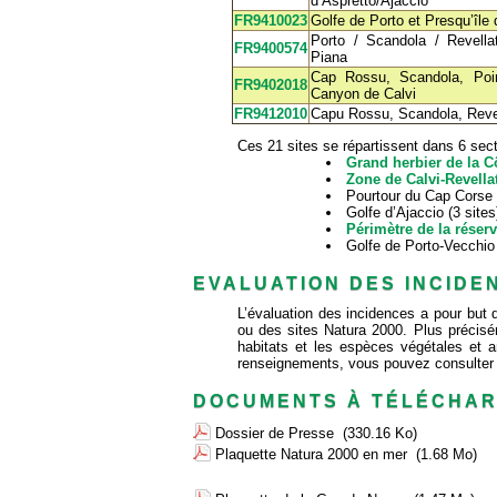
d’Aspretto/Ajaccio
FR9410023
Golfe de Porto et Presqu’île
Porto / Scandola / Revell
FR9400574
Piana
Cap Rossu, Scandola, Poin
FR9402018
Canyon de Calvi
FR9412010
Capu Rossu, Scandola, Revel
Ces 21 sites se répartissent dans 6 sec
Grand herbier de la Cô
Zone de Calvi-Revella
Pourtour du Cap Corse e
Golfe d’Ajaccio (3 sites
Périmètre de la réser
Golfe de Porto-Vecchio 
EVALUATION DES INCIDE
L’évaluation des incidences a pour but d
ou des sites Natura 2000. Plus précisémen
habitats et les espèces végétales et a
renseignements, vous pouvez consulter l
DOCUMENTS À TÉLÉCHA
Dossier de Presse
(330.16 Ko)
Plaquette Natura 2000 en mer
(1.68 Mo)