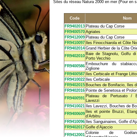
Sites du réseau Natura 2000 en mer (Pour en sav
Code
Nom
FR9402013
Plateau du Cap Corse
FR9400570
Agriates
FR9412009
Plateau du Cap Corse
FR9410097
Iles Finocchiarola et Côte No
FR9402014
Grand Herbier de la Côte Ori
Baie de Stagnolu, Golfu d
FR9402010
Porto Vecchio
Embouchure du stabiacc
FR9400586
Ziglione
FR9400587
Iles Cerbicale et Frange Litto
FR9410022
Iles Cerbicale
FR9402015
Bouches de Bonifacio, Iles 
FR9402016
Pointe de Senetosa et Prol
Plateau de Pertusato / B
FR9400591
Lavezzi
FR9410021
Iles Lavezzi, Bouches de Bo
Iles et pointe Bruzzi, Eta
FR9400609
d’Arbitru
FR9410096
Iles Sanguinaires, Golfe d’Aj
FR9402017
Golfe d’Ajaccio
Colonie de Goélan
FR9412001