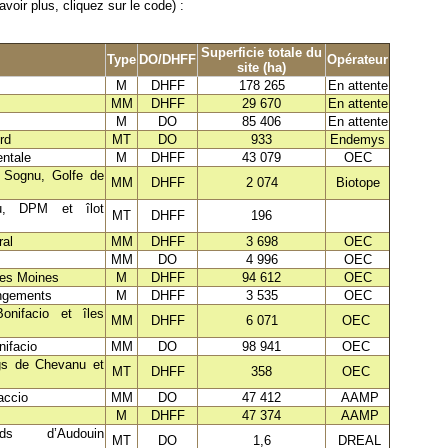
oir plus, cliquez sur le code) :
Superficie totale du
Type
DO/DHFF
Opérateur
site (ha)
M
DHFF
178 265
En attente
MM
DHFF
29 670
En attente
M
DO
85 406
En attente
rd
MT
DO
933
Endemys
entale
M
DHFF
43 079
OEC
i Sognu, Golfe de
MM
DHFF
2 074
Biotope
u, DPM et îlot
MT
DHFF
196
ral
MM
DHFF
3 698
OEC
MM
DO
4 996
OEC
des Moines
M
DHFF
94 612
OEC
ongements
M
DHFF
3 535
OEC
onifacio et îles
MM
DHFF
6 071
OEC
nifacio
MM
DO
98 941
OEC
ngs de Chevanu et
MT
DHFF
358
OEC
accio
MM
DO
47 412
AAMP
M
DHFF
47 374
AAMP
ds d’Audouin
MT
DO
1,6
DREAL