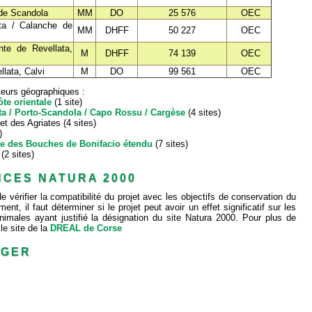
 de Scandola
MM
DO
25 576
OEC
ata / Calanche de
MM
DHFF
50 227
OEC
te de Revellata,
M
DHFF
74 139
OEC
lata, Calvi
M
DO
99 561
OEC
teurs géographiques :
te orientale
(1 site)
ta / Porto-Scandola / Capo Rossu / Cargèse
(4 sites)
t des Agriates (4 sites)
)
ve des Bouches de Bonifacio étendu
(7 sites)
(2 sites)
NCES NATURA 2000
e vérifier la compatibilité du projet avec les objectifs de conservation du
t, il faut déterminer si le projet peut avoir un effet significatif sur les
nimales ayant justifié la désignation du site Natura 2000. Pour plus de
e site de la
DREAL de Corse
RGER