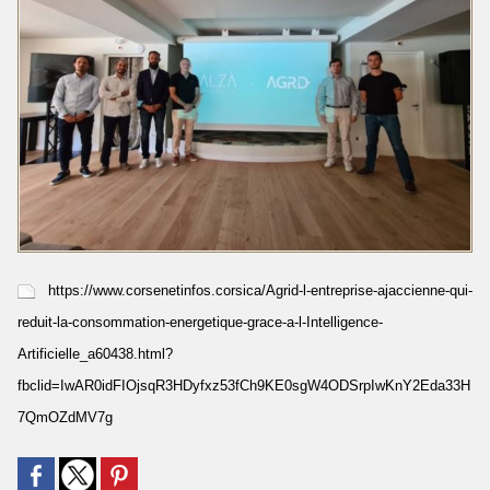
https://www.corsenetinfos.corsica/Agrid-l-entreprise-ajaccienne-qui-
reduit-la-consommation-energetique-grace-a-l-Intelligence-
Artificielle_a60438.html?
fbclid=IwAR0idFIOjsqR3HDyfxz53fCh9KE0sgW4ODSrpIwKnY2Eda33H
7QmOZdMV7g