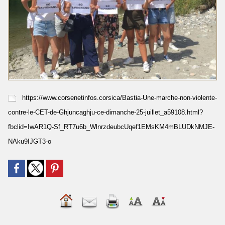
https://www.corsenetinfos.corsica/Bastia-Une-marche-non-violente-
contre-le-CET-de-Ghjuncaghju-ce-dimanche-25-juillet_a59108.html?
fbclid=IwAR1Q-Sf_RT7u6b_WlnrzdeubcUqef1EMsKM4mBLUDkNMJE-
NAku9IJGT3-o