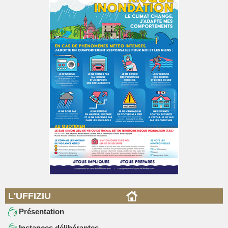
L'UFFIZIU
Présentation
Instances délibérantes