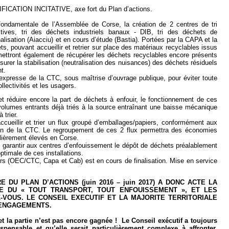
RIFICATION INCITATIVE, axe fort du Plan d’actions.
fondamentale de l’Assemblée de Corse, la création de 2 centres de tri
tives, tri des déchets industriels banaux - DIB, tri des déchets de
alisation (Aiacciu) et en cours d’étude (Bastia). Portées par la CAPA et la
, pouvant accueillir et retrier sur place des matériaux recyclables issus
rmettront également de récupérer les déchets recyclables encore présents
urer la stabilisation (neutralisation des nuisances) des déchets résiduels
t.
 expresse de la CTC, sous maîtrise d’ouvrage publique, pour éviter toute
ollectivités et les usagers.
et réduire encore la part de déchets à enfouir, le fonctionnement de ces
s volumes entrants déjà triés à la source entraînant une baisse mécanique
 trier.
ccueillir et trier un flux groupé d’emballages/papiers, conformément aux
on de la CTC. Le regroupement de ces 2 flux permettra des économies
ulièrement élevés en Corse.
e garantir aux centres d’enfouissement le dépôt de déchets préalablement
ptimale de ces installations.
urs (OEC/CTC, Capa et Cab) est en cours de finalisation. Mise en service
DU PLAN D’ACTIONS (juin 2016 – juin 2017) A DONC ACTE LA
E DU « TOUT TRANSPORT, TOUT ENFOUISSEMENT », ET LES
VOUS. LE CONSEIL EXECUTIF ET LA MAJORITE TERRITORIALE
 ENGAGEMENTS.
et la partie n’est pas encore gagnée ! Le Conseil exécutif a toujours
ispensable et qu’elle serait particulièrement complexe à affronter,