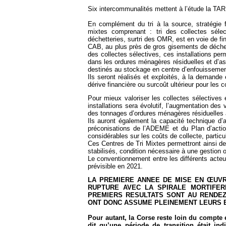
Six intercommunalités mettent à l’étude la TA
En complément du tri à la source, stratégie 
mixtes comprenant : tri des collectes sélec
déchetteries, surtri des OMR, est en voie de fin
CAB, au plus près de gros gisements de déchets
des collectes sélectives, ces installations pe
dans les ordures ménagères résiduelles et d’ass
destinés au stockage en centre d’enfouissemen
Ils seront réalisés et exploités, à la demande
dérive financière ou surcoût ultérieur pour les c
Pour mieux valoriser les collectes sélectives 
installations sera évolutif, l’augmentation de
des tonnages d’ordures ménagères résiduelles à
Ils auront également la capacité technique d’a
préconisations de l’ADEME et du Plan d’acti
considérables sur les coûts de collecte, partic
Ces Centres de Tri Mixtes permettront ainsi d
stabilisés, condition nécessaire à une gestion o
Le conventionnement entre les différents acte
prévisible en 2021.
LA PREMIERE ANNEE
DE MISE EN ŒUVRE 
RUPTURE AVEC LA SPIRALE MORTIFER
PREMIERS RESULTATS SONT AU RENDEZ-
ONT DONC ASSUME PLEINEMENT LEURS
Pour autant, la Corse reste loin du compte 
dit qu’une période de transition était ind