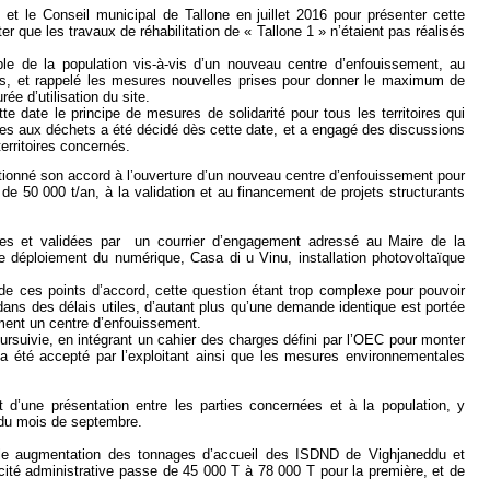
 et le Conseil municipal de Tallone en juillet 2016 pour présenter cette
ter que les travaux de réhabilitation de « Tallone 1 » n’étaient pas réalisés
le de la population vis-à-vis d’un nouveau centre d’enfouissement, au
es, et rappelé les mesures nouvelles prises pour donner le maximum de
e d’utilisation du site.
e date le principe de mesures de solidarité pour tous les territoires qui
liées aux déchets a été décidé dès cette date, et a engagé des discussions
rritoires concernés.
ionné son accord à l’ouverture d’un nouveau centre d’enfouissement pour
e 50 000 t/an, à la validation et au financement de projets structurants
ées et validées par un courrier d’engagement adressé au Maire de la
 déploiement du numérique, Casa di u Vinu, installation photovoltaïque
 de ces points d’accord, cette question étant trop complexe pour pouvoir
n dans des délais utiles, d’autant plus qu’une demande identique est portée
ement un centre d’enfouissement.
oursuivie, en intégrant un cahier des charges défini par l’OEC pour monter
a été accepté par l’exploitant ainsi que les mesures environnementales
et d’une présentation entre les parties concernées et à la population, y
t du mois de septembre.
le augmentation des tonnages d’accueil des ISDND de Vighjaneddu et
acité administrative passe de 45 000 T à 78 000 T pour la première, et de