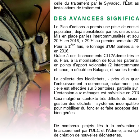
celle du traitement par le Syvadec, l’Etat as
installations de traitement.
DES AVANCEES SIGNIFIC
Le Plan d’actions a permis une prise de consci
population, déjà sensibilisés par les crises su
Mis en place par les intercommunalités et sou
20 % en 2016, + 29 % au premier semestre 20
ère
Pour la 1
fois, le tonnage d’OM portées à l
en 2016.
Grâce à des financements CTC/Ademe très impo
du Plan, à la mobilisation de tous les partenair
en points d’apport volontaire (2 intercommuna
efficace, a débuté en Balagna, et sur les territ
La collecte des biodéchets, - près d’un qua
l’enfouissement- a commencé, notamment pour l
: elle est effective sur 3 territoires, partielle su
L’extension aux ménages est prévisible en 201
Ceci malgré un contexte très difficile de fusi
gestion des déchets : systèmes incompatibles,
pour mobiliser du foncier et faire accepter d
bien gérées.
De nombreux projets liés à la prévention d
financièrement par l’OEC et l’Ademe, ainsi q
de création de nouvelles déchetteries.