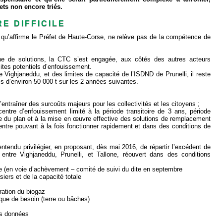
ets non encore triés.
E DIFFICILE
 qu’affirme le Préfet de Haute-Corse, ne relève pas de la compétence de
che de solutions, la CTC s’est engagée, aux côtés des autres acteurs
e sites potentiels d’enfouissement.
 Vighjaneddu, et des limites de capacité de l’ISDND de Prunelli, il reste
s d’environ 50 000 t sur les 2 années suivantes.
d’entraîner des surcoûts majeurs pour les collectivités et les citoyens ;
entre d’enfouissement limité à la période transitoire de 3 ans, période
e du plan et à la mise en œuvre effective des solutions de remplacement
centre pouvant à la fois fonctionner rapidement et dans des conditions de
entendu privilégier, en proposant, dès mai 2016, de répartir l’excédent de
entre Vighjaneddu, Prunelli, et Tallone, réouvert dans des conditions
ne (en voie d’achèvement – comité de suivi du dite en septembre
iers et de la capacité totale
ration du biogaz
ue de besoin (terre ou bâches)
es données