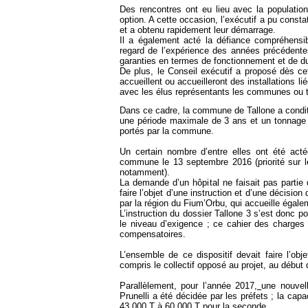
Des rencontres ont eu lieu avec la population
option. A cette occasion, l’exécutif a pu consta
et a obtenu rapidement leur démarrage.
Il a également acté la défiance compréhensib
regard de l’expérience des années précédent
garanties en termes de fonctionnement et de duré
De plus, le Conseil exécutif a proposé dès cett
accueillent ou accueilleront des installations 
avec les élus représentants les communes ou te
Dans ce cadre, la commune de Tallone a condit
une période maximale de 3 ans et un tonnage d
portés par la commune.
Un certain nombre d’entre elles ont été act
commune le 13 septembre 2016 (priorité sur le
notamment).
La demande d’un hôpital ne faisait pas partie
faire l’objet d’une instruction et d’une décisio
par la région du Fium’Orbu, qui accueille égal
L’instruction du dossier Tallone 3 s’est donc p
le niveau d’exigence ; ce cahier des charges 
compensatoires.
L’ensemble de ce dispositif devait faire l’obj
compris le collectif opposé au projet, au débu
Parallèlement, pour l’année 2017
,
une nouvel
Prunelli a été décidée par les préfets ; la cap
43 000 T à 60 000 T pour la seconde.