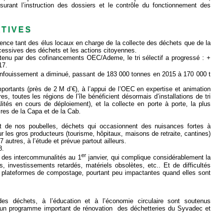
surant l’instruction des dossiers et le contrôle du fonctionnement des
ATIVES
ence tant des élus locaux en charge de la collecte des déchets que de la
ccessives des déchets et les actions citoyennes.
tenu par des cofinancements OEC/Ademe, le tri sélectif a progressé : +
17.
’enfouissement a diminué, passant de 183 000 tonnes en 2015 à 170 000 t
rtants (près de 2 M d’€), à l’appui de l’OEC en expertise et animation
es, toutes les régions de l’île bénéficient désormais d’installations de tri
lités en cours de déploiement), et la collecte en porte à porte, la plus
oires de la Capa et de la Cab.
rt de nos poubelles, déchets qui occasionnent des nuisances fortes à
es gros producteurs (tourisme, hôpitaux, maisons de retraite, cantines)
r 7 autres, à l’étude et prévue partout ailleurs.
8.
er
on des intercommunalités au 1
janvier, qui complique considérablement la
 investissements retardés, matériels obsolètes, etc.. Et de difficultés
es plateformes de compostage, pourtant peu impactantes quand elles sont
es déchets, à l’éducation et à l’économie circulaire sont soutenus
u’un programme important de rénovation des déchetteries du Syvadec et