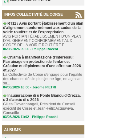
INFOS COLLECTIVITÉ DE CORSE
RT11 / Avis portant établissement d'un plan
d'alignement conformément aux codes de la
voirie routière et de l'expropriation
AVIS PORTANT ÉTABLISSEMENT D’UN PLAN
D’ALIGNEMENT CONFORMÉMENT AUX
CODES DE LA VOIRIE ROUTIÈRE E...
06/08/2026 09:00 -
Philippe Rocchi
Chjama à manifestazione d'interessu :
Parrainage en protection de l'enfance.
Création et déploiement d'une offre sur 2026
et 2027
La Collectivité de Corse s'engage pour l’égalité
des chances dès le plus jeune âge, en agissant
su...
04/08/2026 16:00 -
Jerome PIETRI
Inaugurazione di u Ponte Biancu d'Orezza,
u 3 d'aostu di u 2026
Gilles Giovannangeli, Président du Conseil
exécutif de Corse et Jean-Félix Acquaviva,
Conseille...
03/08/2026 11:02 -
Philippe Rocchi
ALBUMS