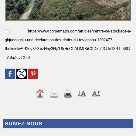
https://www.corsematin.com/articles/centre-de-stockage-a-
ghjuncaghju-une-declaration-des-droits-du-tavignanu-120247?
fbclid=IwAR2sy3FXbzHny3Hj7L9rHnOLADMfSiCXDzI7JGJx13RT_48G
TA9uZcvLXs0
SUIVEZ-NOUS