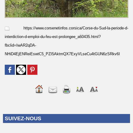
https://www.corsenetinfos.corsica/Corse-du-Sud-la-periode-d-
interdiction-d-emploi-du-feu-est-prolongee_a60435.html?
fbclid=IwAR2qDA-
NHiD4EjENReiEswtC5_PZI5AktmQX7ExyVLseCu4tGUN6zSRkv6I
SUIVEZ-NOUS