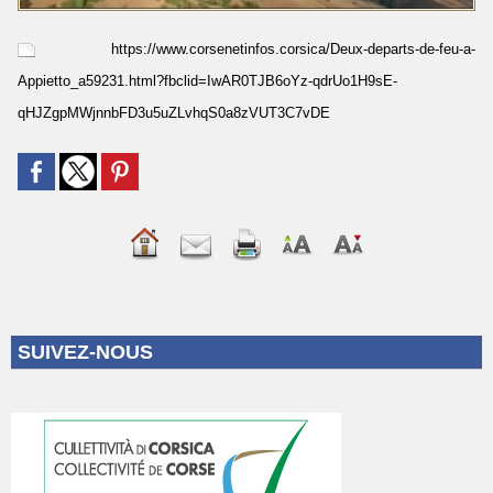
https://www.corsenetinfos.corsica/Deux-departs-de-feu-a-
Appietto_a59231.html?fbclid=IwAR0TJB6oYz-qdrUo1H9sE-
qHJZgpMWjnnbFD3u5uZLvhqS0a8zVUT3C7vDE
SUIVEZ-NOUS