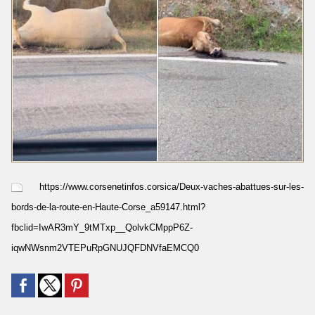
https://www.corsenetinfos.corsica/Deux-vaches-abattues-sur-les-
bords-de-la-route-en-Haute-Corse_a59147.html?
fbclid=IwAR3mY_9tMTxp__QolvkCMppP6Z-
iqwNWsnm2VTEPuRpGNUJQFDNVfaEMCQ0