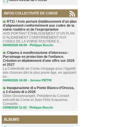
INFOS COLLECTIVITÉ DE CORSE
RT11 / Avis portant établissement d'un plan
d'alignement conformément aux codes de la
voirie routière et de l'expropriation
AVIS PORTANT ÉTABLISSEMENT D’UN PLAN
D’ALIGNEMENT CONFORMÉMENT AUX
CODES DE LA VOIRIE ROUTIÈRE E...
06/08/2026 09:00 -
Philippe Rocchi
Chjama à manifestazione d'interessu :
Parrainage en protection de l'enfance.
Création et déploiement d'une offre sur 2026
et 2027
La Collectivité de Corse s'engage pour l’égalité
des chances dès le plus jeune âge, en agissant
su...
04/08/2026 16:00 -
Jerome PIETRI
Inaugurazione di u Ponte Biancu d'Orezza,
u 3 d'aostu di u 2026
Gilles Giovannangeli, Président du Conseil
exécutif de Corse et Jean-Félix Acquaviva,
Conseille...
03/08/2026 11:02 -
Philippe Rocchi
ALBUMS