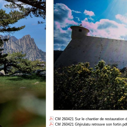
CM 260421 Sur le chantier de restauration du
CM 260421 Ghjirulatu retrouve son fortin.pd