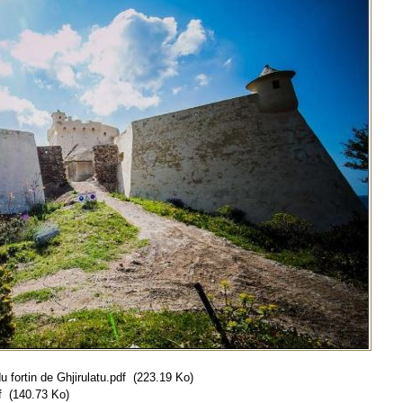
 fortin de Ghjirulatu.pdf
(223.19 Ko)
f
(140.73 Ko)