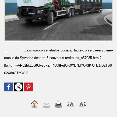
https://www.corsenetinfos.corsica/Haute-Corse-La-recyclerie-
mobile-du-Syvadec-dessert-3-nouveaux-territoires_a57085.html?
fbclid=IwAR32hkL5G9dFsoFZm4UUIFutQK0XENdYOXIKiUHz1iD2TS8
62X8uGTfpWL8