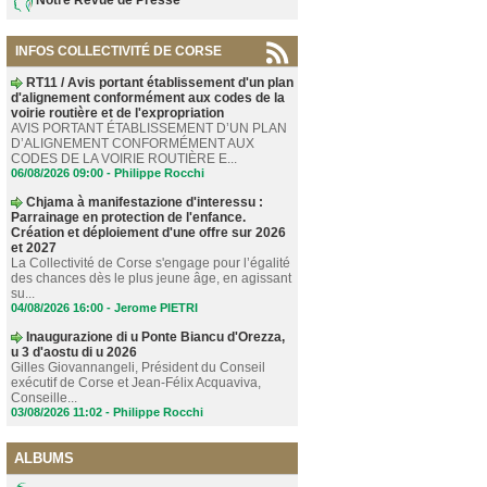
INFOS COLLECTIVITÉ DE CORSE
RT11 / Avis portant établissement d'un plan
d'alignement conformément aux codes de la
voirie routière et de l'expropriation
AVIS PORTANT ÉTABLISSEMENT D’UN PLAN
D’ALIGNEMENT CONFORMÉMENT AUX
CODES DE LA VOIRIE ROUTIÈRE E...
06/08/2026 09:00 -
Philippe Rocchi
Chjama à manifestazione d'interessu :
Parrainage en protection de l'enfance.
Création et déploiement d'une offre sur 2026
et 2027
La Collectivité de Corse s'engage pour l’égalité
des chances dès le plus jeune âge, en agissant
su...
04/08/2026 16:00 -
Jerome PIETRI
Inaugurazione di u Ponte Biancu d'Orezza,
u 3 d'aostu di u 2026
Gilles Giovannangeli, Président du Conseil
exécutif de Corse et Jean-Félix Acquaviva,
Conseille...
03/08/2026 11:02 -
Philippe Rocchi
ALBUMS