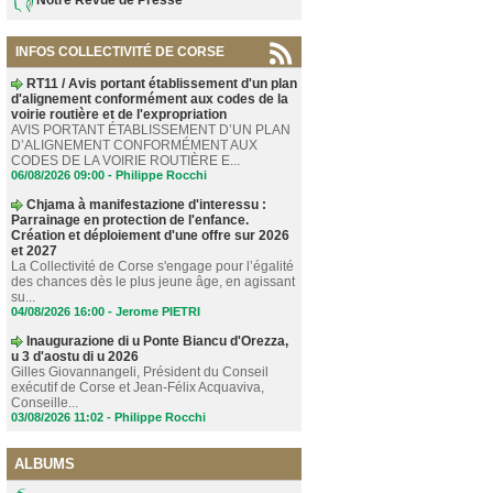
INFOS COLLECTIVITÉ DE CORSE
RT11 / Avis portant établissement d'un plan
d'alignement conformément aux codes de la
voirie routière et de l'expropriation
AVIS PORTANT ÉTABLISSEMENT D’UN PLAN
D’ALIGNEMENT CONFORMÉMENT AUX
CODES DE LA VOIRIE ROUTIÈRE E...
06/08/2026 09:00 -
Philippe Rocchi
Chjama à manifestazione d'interessu :
Parrainage en protection de l'enfance.
Création et déploiement d'une offre sur 2026
et 2027
La Collectivité de Corse s'engage pour l’égalité
des chances dès le plus jeune âge, en agissant
su...
04/08/2026 16:00 -
Jerome PIETRI
Inaugurazione di u Ponte Biancu d'Orezza,
u 3 d'aostu di u 2026
Gilles Giovannangeli, Président du Conseil
exécutif de Corse et Jean-Félix Acquaviva,
Conseille...
03/08/2026 11:02 -
Philippe Rocchi
ALBUMS