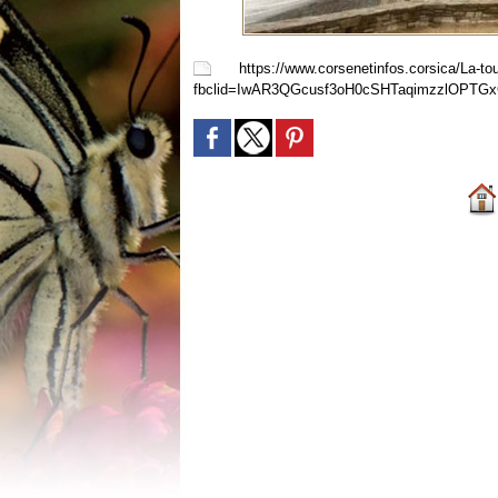
https://www.corsenetinfos.corsica/La-to
fbclid=IwAR3QGcusf3oH0cSHTaqimzzlOPTGxC