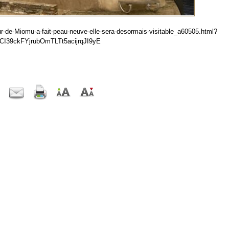
ur-de-Miomu-a-fait-peau-neuve-elle-sera-desormais-visitable_a60505.html?
I39ckFYjrubOmTLTt5acijrqJI9yE