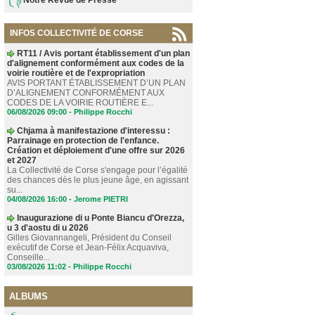
INFOS COLLECTIVITÉ DE CORSE
RT11 / Avis portant établissement d'un plan
d'alignement conformément aux codes de la
voirie routière et de l'expropriation
AVIS PORTANT ÉTABLISSEMENT D’UN PLAN
D’ALIGNEMENT CONFORMÉMENT AUX
CODES DE LA VOIRIE ROUTIÈRE E...
06/08/2026 09:00 -
Philippe Rocchi
Chjama à manifestazione d'interessu :
Parrainage en protection de l'enfance.
Création et déploiement d'une offre sur 2026
et 2027
La Collectivité de Corse s'engage pour l’égalité
des chances dès le plus jeune âge, en agissant
su...
04/08/2026 16:00 -
Jerome PIETRI
Inaugurazione di u Ponte Biancu d'Orezza,
u 3 d'aostu di u 2026
Gilles Giovannangeli, Président du Conseil
exécutif de Corse et Jean-Félix Acquaviva,
Conseille...
03/08/2026 11:02 -
Philippe Rocchi
ALBUMS