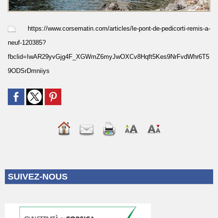
https://www.corsematin.com/articles/le-pont-de-pedicorti-remis-a-
neuf-120385?
fbclid=IwAR29yvGjg4F_XGWmZ6myJwOXCv8Hqft5Kes9NrFvdWhr6T5
9ODSrDmniiys
SUIVEZ-NOUS