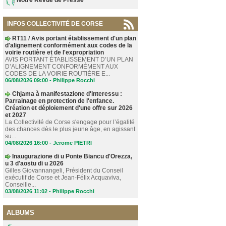
INFOS COLLECTIVITÉ DE CORSE
RT11 / Avis portant établissement d'un plan
d'alignement conformément aux codes de la
voirie routière et de l'expropriation
AVIS PORTANT ÉTABLISSEMENT D’UN PLAN
D’ALIGNEMENT CONFORMÉMENT AUX
CODES DE LA VOIRIE ROUTIÈRE E...
06/08/2026 09:00 -
Philippe Rocchi
Chjama à manifestazione d'interessu :
Parrainage en protection de l'enfance.
Création et déploiement d'une offre sur 2026
et 2027
La Collectivité de Corse s'engage pour l’égalité
des chances dès le plus jeune âge, en agissant
su...
04/08/2026 16:00 -
Jerome PIETRI
Inaugurazione di u Ponte Biancu d'Orezza,
u 3 d'aostu di u 2026
Gilles Giovannangeli, Président du Conseil
exécutif de Corse et Jean-Félix Acquaviva,
Conseille...
03/08/2026 11:02 -
Philippe Rocchi
ALBUMS