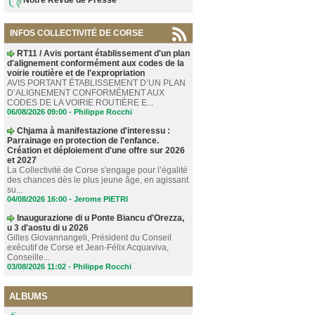
INFOS COLLECTIVITÉ DE CORSE
RT11 / Avis portant établissement d'un plan
d'alignement conformément aux codes de la
voirie routière et de l'expropriation
AVIS PORTANT ÉTABLISSEMENT D’UN PLAN
D’ALIGNEMENT CONFORMÉMENT AUX
CODES DE LA VOIRIE ROUTIÈRE E...
06/08/2026 09:00 -
Philippe Rocchi
Chjama à manifestazione d'interessu :
Parrainage en protection de l'enfance.
Création et déploiement d'une offre sur 2026
et 2027
La Collectivité de Corse s'engage pour l’égalité
des chances dès le plus jeune âge, en agissant
su...
04/08/2026 16:00 -
Jerome PIETRI
Inaugurazione di u Ponte Biancu d'Orezza,
u 3 d'aostu di u 2026
Gilles Giovannangeli, Président du Conseil
exécutif de Corse et Jean-Félix Acquaviva,
Conseille...
03/08/2026 11:02 -
Philippe Rocchi
ALBUMS