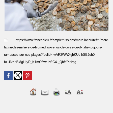
https://www.francebleu.fr/amp/emissions/mare-latinu/rcfm/mare-
latinu-des-milliers-de-biomedias-venus-de-corse-ou-d-italie-toujours-
ramasses-sur-nos-plages?fbclid=IwAR2WWXghKUe-hSBJch0h-
bzU6taH3MgLLyR_K1mO5wsIhSG4-_QhfYYHqtg