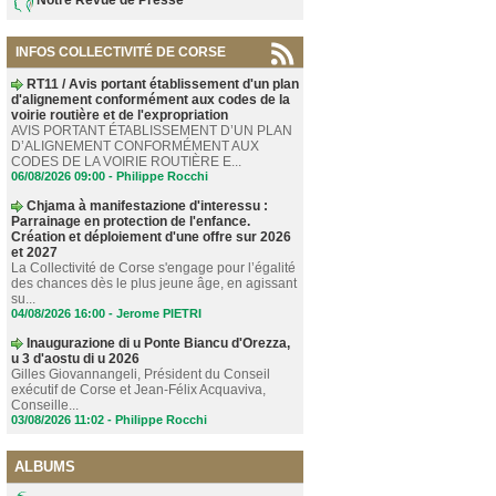
INFOS COLLECTIVITÉ DE CORSE
RT11 / Avis portant établissement d'un plan
d'alignement conformément aux codes de la
voirie routière et de l'expropriation
AVIS PORTANT ÉTABLISSEMENT D’UN PLAN
D’ALIGNEMENT CONFORMÉMENT AUX
CODES DE LA VOIRIE ROUTIÈRE E...
06/08/2026 09:00 -
Philippe Rocchi
Chjama à manifestazione d'interessu :
Parrainage en protection de l'enfance.
Création et déploiement d'une offre sur 2026
et 2027
La Collectivité de Corse s'engage pour l’égalité
des chances dès le plus jeune âge, en agissant
su...
04/08/2026 16:00 -
Jerome PIETRI
Inaugurazione di u Ponte Biancu d'Orezza,
u 3 d'aostu di u 2026
Gilles Giovannangeli, Président du Conseil
exécutif de Corse et Jean-Félix Acquaviva,
Conseille...
03/08/2026 11:02 -
Philippe Rocchi
ALBUMS