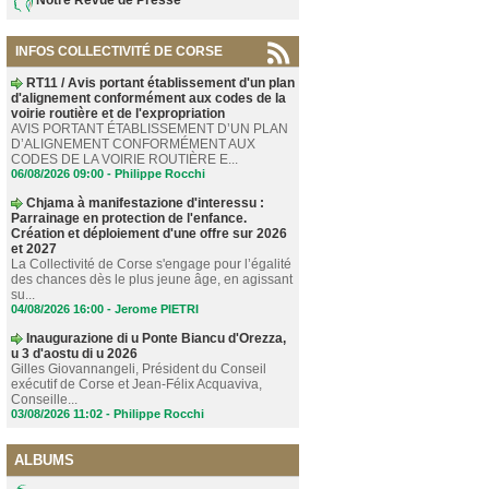
INFOS COLLECTIVITÉ DE CORSE
RT11 / Avis portant établissement d'un plan
d'alignement conformément aux codes de la
voirie routière et de l'expropriation
AVIS PORTANT ÉTABLISSEMENT D’UN PLAN
D’ALIGNEMENT CONFORMÉMENT AUX
CODES DE LA VOIRIE ROUTIÈRE E...
06/08/2026 09:00 -
Philippe Rocchi
Chjama à manifestazione d'interessu :
Parrainage en protection de l'enfance.
Création et déploiement d'une offre sur 2026
et 2027
La Collectivité de Corse s'engage pour l’égalité
des chances dès le plus jeune âge, en agissant
su...
04/08/2026 16:00 -
Jerome PIETRI
Inaugurazione di u Ponte Biancu d'Orezza,
u 3 d'aostu di u 2026
Gilles Giovannangeli, Président du Conseil
exécutif de Corse et Jean-Félix Acquaviva,
Conseille...
03/08/2026 11:02 -
Philippe Rocchi
ALBUMS