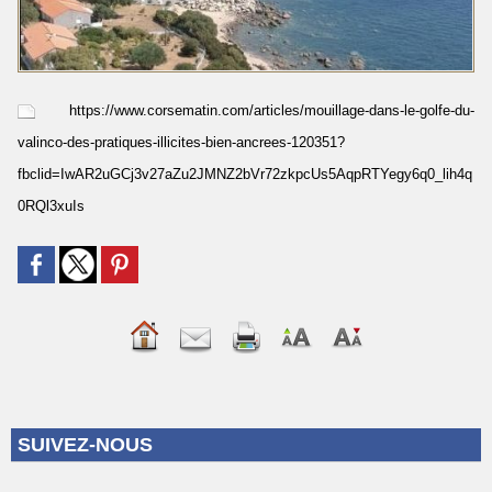
https://www.corsematin.com/articles/mouillage-dans-le-golfe-du-
valinco-des-pratiques-illicites-bien-ancrees-120351?
fbclid=IwAR2uGCj3v27aZu2JMNZ2bVr72zkpcUs5AqpRTYegy6q0_lih4q
0RQl3xuIs
SUIVEZ-NOUS