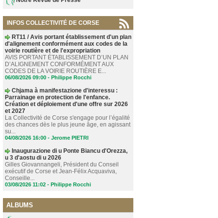
INFOS COLLECTIVITÉ DE CORSE
RT11 / Avis portant établissement d'un plan
d'alignement conformément aux codes de la
voirie routière et de l'expropriation
AVIS PORTANT ÉTABLISSEMENT D’UN PLAN
D’ALIGNEMENT CONFORMÉMENT AUX
CODES DE LA VOIRIE ROUTIÈRE E...
06/08/2026 09:00 -
Philippe Rocchi
Chjama à manifestazione d'interessu :
Parrainage en protection de l'enfance.
Création et déploiement d'une offre sur 2026
et 2027
La Collectivité de Corse s'engage pour l’égalité
des chances dès le plus jeune âge, en agissant
su...
04/08/2026 16:00 -
Jerome PIETRI
Inaugurazione di u Ponte Biancu d'Orezza,
u 3 d'aostu di u 2026
Gilles Giovannangeli, Président du Conseil
exécutif de Corse et Jean-Félix Acquaviva,
Conseille...
03/08/2026 11:02 -
Philippe Rocchi
ALBUMS