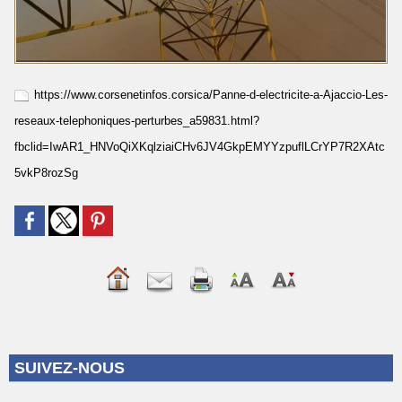
https://www.corsenetinfos.corsica/Panne-d-electricite-a-Ajaccio-Les-
reseaux-telephoniques-perturbes_a59831.html?
fbclid=IwAR1_HNVoQiXKqlziaiCHv6JV4GkpEMYYzpuflLCrYP7R2XAtc
5vkP8rozSg
SUIVEZ-NOUS