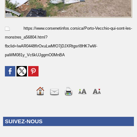
https://www.corsenetinfos.corsica/Porto-Vecchio-qui-sont-les-
monstres_a56804.html?
fbclid=IwAR0448fIrOxuLwMfO7jDJXRtgsrI8HK7wW-
paWM081y_Vc6kUJggmO0MnBA
SUIVEZ-NOUS