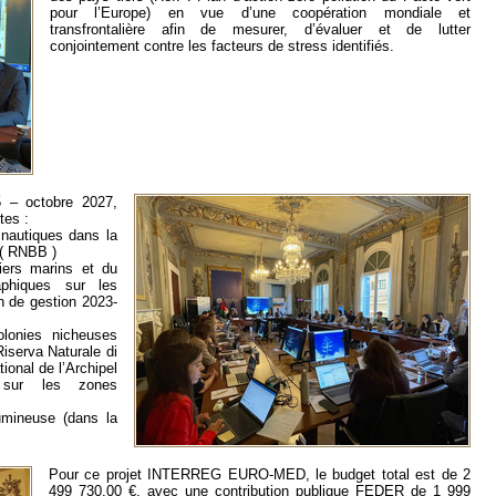
pour l’Europe) en vue d’une coopération mondiale et
transfrontalière afin de mesurer, d’évaluer et de lutter
conjointement contre les facteurs de stress identifiés.
5 – octobre 2027,
tes :
nautiques dans la
 ( RNBB )
iers marins et du
aphiques sur les
n de gestion 2023-
olonies nicheuses
iserva Naturale di
tional de l’Archipel
e sur les zones
umineuse (dans la
Pour ce projet INTERREG EURO-MED, le budget total est de 2
499 730,00 €, avec une contribution publique FEDER de 1 999