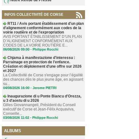
INFOS COLLECTIVITÉ DE CORSE
RT11 / Avis portant établissement d'un plan
d'alignement conformément aux codes de la
voirie routière et de l'expropriation
AVIS PORTANT ÉTABLISSEMENT D’UN PLAN
D’ALIGNEMENT CONFORMÉMENT AUX
CODES DE LA VOIRIE ROUTIÈRE E...
06/08/2026 09:00 -
Philippe Rocchi
Chjama à manifestazione d'interessu :
Parrainage en protection de l'enfance.
Création et déploiement d'une offre sur 2026
et 2027
La Collectivité de Corse s'engage pour l’égalité
des chances dès le plus jeune âge, en agissant
su...
04/08/2026 16:00 -
Jerome PIETRI
Inaugurazione di u Ponte Biancu d'Orezza,
u 3 d'aostu di u 2026
Gilles Giovannangeli, Président du Conseil
exécutif de Corse et Jean-Félix Acquaviva,
Conseille...
03/08/2026 11:02 -
Philippe Rocchi
ALBUMS