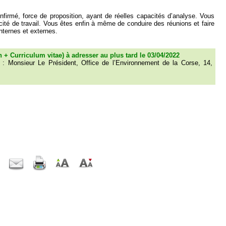
nfirmé, force de proposition, ayant de réelles capacités d’analyse. Vous
ité de travail. Vous êtes enfin à même de conduire des réunions et faire
internes et externes.
 + Curriculum vitae) à adresser au plus tard le 03/04/2022
de : Monsieur Le Président, Office de l’Environnement de la Corse, 14,