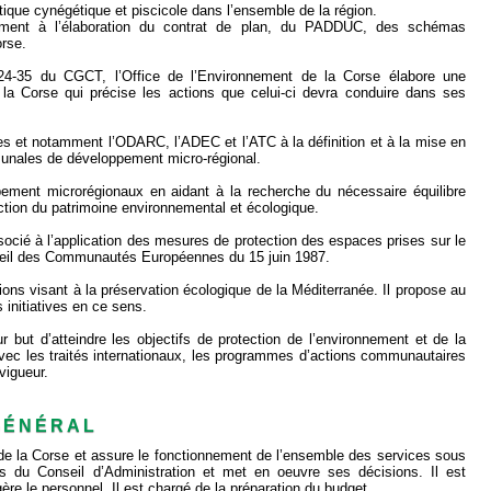
litique cynégétique et piscicole dans l’ensemble de la région.
nement à l’élaboration du contrat de plan, du PADDUC, des schémas
orse.
424-35 du CGCT, l’Office de l’Environnement de la Corse élabore une
la Corse qui précise les actions que celui-ci devra conduire dans ses
res et notamment l’ODARC, l’ADEC et l’ATC à la définition et à la mise en
munales de développement micro-régional.
pement microrégionaux en aidant à la recherche du nécessaire équilibre
tion du patrimoine environnemental et écologique.
socié à l’application des mesures de protection des espaces prises sur le
nseil des Communautés Européennes du 15 juin 1987.
ctions visant à la préservation écologique de la Méditerranée. Il propose au
initiatives en ce sens.
 but d’atteindre les objectifs de protection de l’environnement et de la
 avec les traités internationaux, les programmes d’actions communautaires
vigueur.
GÉNÉRAL
t de la Corse et assure le fonctionnement de l’ensemble des services sous
ons du Conseil d’Administration et met en oeuvre ses décisions. Il est
ère le personnel. Il est chargé de la préparation du budget.