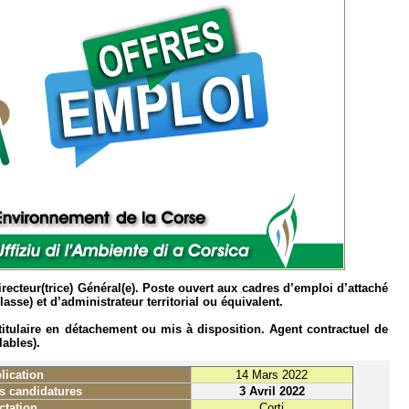
recteur(trice) Général(e). Poste ouvert aux cadres d’emploi d’attaché
classe) et d’administrateur territorial ou équivalent.
titulaire en détachement ou mis à disposition. Agent contractuel de
lables).
lication
14 Mars 2022
es candidatures
3 Avril 2022
ctation
Corti