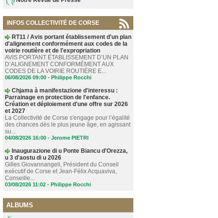
INFOS COLLECTIVITÉ DE CORSE
RT11 / Avis portant établissement d'un plan
d'alignement conformément aux codes de la
voirie routière et de l'expropriation
AVIS PORTANT ÉTABLISSEMENT D’UN PLAN
D’ALIGNEMENT CONFORMÉMENT AUX
CODES DE LA VOIRIE ROUTIÈRE E...
06/08/2026 09:00 -
Philippe Rocchi
Chjama à manifestazione d'interessu :
Parrainage en protection de l'enfance.
Création et déploiement d'une offre sur 2026
et 2027
La Collectivité de Corse s'engage pour l’égalité
des chances dès le plus jeune âge, en agissant
su...
04/08/2026 16:00 -
Jerome PIETRI
Inaugurazione di u Ponte Biancu d'Orezza,
u 3 d'aostu di u 2026
Gilles Giovannangeli, Président du Conseil
exécutif de Corse et Jean-Félix Acquaviva,
Conseille...
03/08/2026 11:02 -
Philippe Rocchi
ALBUMS