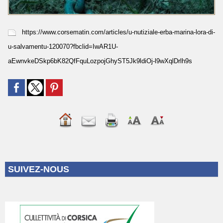
https://www.corsematin.com/articles/u-nutiziale-erba-marina-lora-di-
u-salvamentu-120070?fbclid=IwAR1U-
aEwnvkeDSkp6bK82QfFquLozpojGhyST5Jk9ldiOj-l9wXqlDrlh9s
SUIVEZ-NOUS