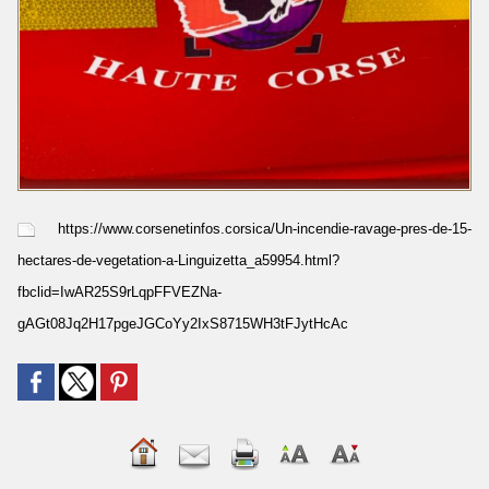
https://www.corsenetinfos.corsica/Un-incendie-ravage-pres-de-15-
hectares-de-vegetation-a-Linguizetta_a59954.html?
fbclid=IwAR25S9rLqpFFVEZNa-
gAGt08Jq2H17pgeJGCoYy2IxS8715WH3tFJytHcAc