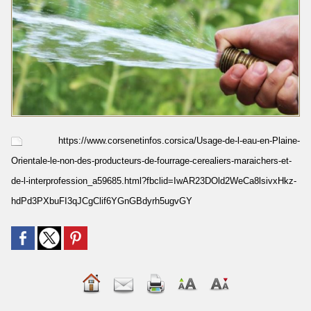
https://www.corsenetinfos.corsica/Usage-de-l-eau-en-Plaine-
Orientale-le-non-des-producteurs-de-fourrage-cerealiers-maraichers-et-
de-l-interprofession_a59685.html?fbclid=IwAR23DOld2WeCa8lsivxHkz-
hdPd3PXbuFI3qJCgClif6YGnGBdyrh5ugvGY