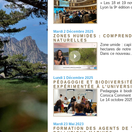
» Les 18 et 19 no
Lyon la 9ᵉ édition 
Mardi 2 Décembre 2025
ZONES HUMIDES : COMPREN
NATURELLES
Zone umide : capì 
hectares de notre 
Dans ce nouveau..
Lundi 1 Décembre 2025
PÉDAGOGIE ET BIODIVERSITÉ
EXPÉRIMENTÉE À L’UNIVERS
Pedagogia è biodiv
Corsica Comment a
Le 14 octobre 2025
Mardi 23 Mai 2023
FORMATION DES AGENTS DE 