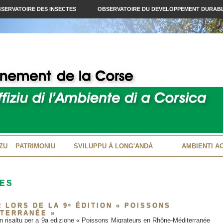
SERVATOIRE DES INSECTES
OBSERVATOIRE DU DEVELOPPEMENT DURAB
ZU
PATRIMONIU
SVILUPPU À LONG'ANDÀ
AMBIENTI A
UES
 LORS DE LA 9ᵉ ÉDITION « POISSONS
ITERRANÉE »
n risaltu per a 9a edizione « Poissons Migrateurs en Rhône-Méditerranée