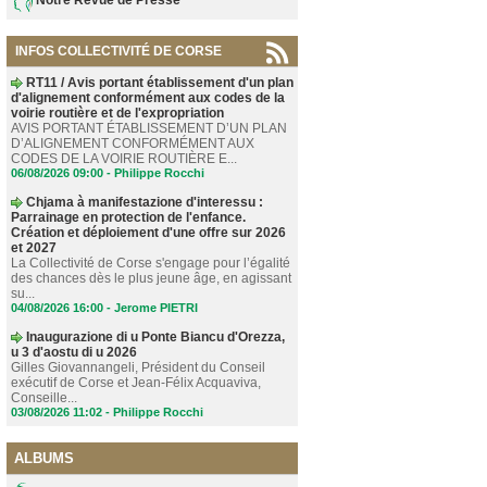
INFOS COLLECTIVITÉ DE CORSE
RT11 / Avis portant établissement d'un plan
d'alignement conformément aux codes de la
voirie routière et de l'expropriation
AVIS PORTANT ÉTABLISSEMENT D’UN PLAN
D’ALIGNEMENT CONFORMÉMENT AUX
CODES DE LA VOIRIE ROUTIÈRE E...
06/08/2026 09:00 -
Philippe Rocchi
Chjama à manifestazione d'interessu :
Parrainage en protection de l'enfance.
Création et déploiement d'une offre sur 2026
et 2027
La Collectivité de Corse s'engage pour l’égalité
des chances dès le plus jeune âge, en agissant
su...
04/08/2026 16:00 -
Jerome PIETRI
Inaugurazione di u Ponte Biancu d'Orezza,
u 3 d'aostu di u 2026
Gilles Giovannangeli, Président du Conseil
exécutif de Corse et Jean-Félix Acquaviva,
Conseille...
03/08/2026 11:02 -
Philippe Rocchi
ALBUMS