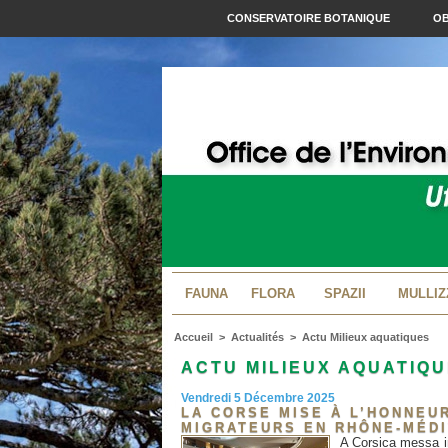
CONSERVATOIRE BOTANIQUE
OB
FAUNA
FLORA
SPAZII
MULLIZ
Accueil
>
Actualités
>
Actu Milieux aquatiques
ACTU MILIEUX AQUATIQ
Vendredi 5 Décembre 2025
LA CORSE MISE À L’HONNEUR
MIGRATEURS EN RHÔNE-MÉD
A Corsica messa i