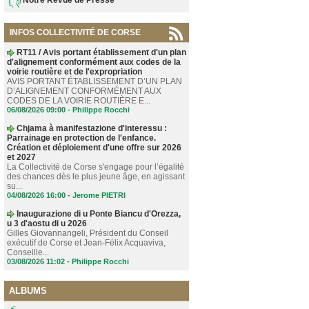
INFOS COLLECTIVITÉ DE CORSE
RT11 / Avis portant établissement d'un plan
d'alignement conformément aux codes de la
voirie routière et de l'expropriation
AVIS PORTANT ÉTABLISSEMENT D’UN PLAN
D’ALIGNEMENT CONFORMÉMENT AUX
CODES DE LA VOIRIE ROUTIÈRE E...
06/08/2026 09:00 -
Philippe Rocchi
Chjama à manifestazione d'interessu :
Parrainage en protection de l'enfance.
Création et déploiement d'une offre sur 2026
et 2027
La Collectivité de Corse s'engage pour l’égalité
des chances dès le plus jeune âge, en agissant
su...
04/08/2026 16:00 -
Jerome PIETRI
Inaugurazione di u Ponte Biancu d'Orezza,
u 3 d'aostu di u 2026
Gilles Giovannangeli, Président du Conseil
exécutif de Corse et Jean-Félix Acquaviva,
Conseille...
03/08/2026 11:02 -
Philippe Rocchi
ALBUMS