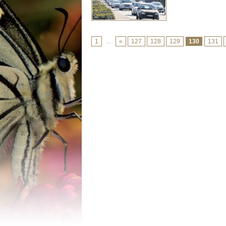
1
...
«
127
128
129
130
131