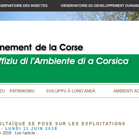
SERVATOIRE DES INSECTES
OBSERVATOIRE DU DEVELOPPEMENT DURAB
ZU
PATRIMONIU
SVILUPPU À LONG'ANDÀ
AMBIENTI A
OLTAÏQUE SE POSE SUR LES EXPLOITATIONS
-
LUNDI 11 JUIN 2018
 2018 Lire l'article :