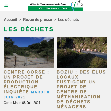
Accueil
>
Revue de presse
>
Les déchets
LES DÉCHETS
CENTRE CORSE :
BOZIU : DES ÉLUS
UN PROJET DE
LOCAUX
PRODUCTION
FUSTIGENT UN
ÉLECTRIQUE
PROJET DE
INQUIÈTE
CENTRE DE
MARDI 8
MÉTHANISATION
JUIN 2021
DE DÉCHETS
Corse Matin 08 Juin 2021
MÉNAGERS