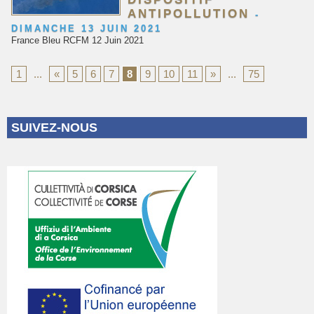
ANTIPOLLUTION
-
DIMANCHE 13 JUIN 2021
France Bleu RCFM 12 Juin 2021
1
...
«
5
6
7
8
9
10
11
»
...
75
SUIVEZ-NOUS