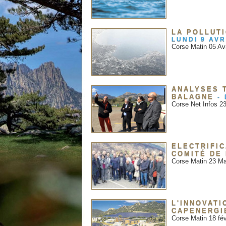
LA POLLUTI
LUNDI 9 AVR
Corse Matin 05 Avr
ANALYSES 
BALAGNE
-
Corse Net Infos 2
ELECTRIFI
COMITÉ DE
Corse Matin 23 M
L'INNOVATI
CAPENERGI
Corse Matin 18 fév