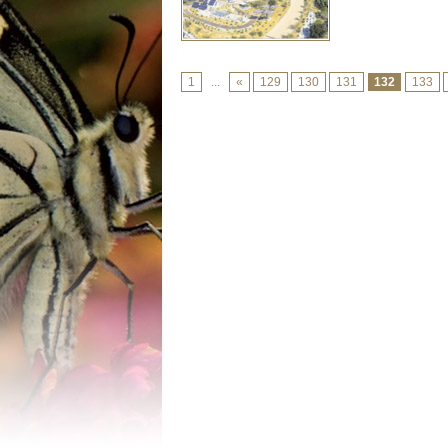
1
...
«
129
130
131
132
133