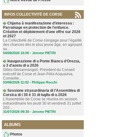
INFOS COLLECTIVITÉ DE CORSE
Chjama à manifestazione d'interessu :
Parrainage en protection de l'enfance.
Création et déploiement d'une offre sur 2026
et 2027
La Collectivité de Corse s'engage pour l’égalité
des chances dès le plus jeune âge, en agissant
su...
04/08/2026 16:00 -
Jerome PIETRI
Inaugurazione di u Ponte Biancu d'Orezza,
u 3 d'aostu di u 2026
Gilles Giovannangeli, Président du Conseil
exécutif de Corse et Jean-Félix Acquaviva,
Conseille...
03/08/2026 11:02 -
Philippe Rocchi
Sessione strasurdinaria di l'Assemblea di
Corsica di i 30 è 31 di lugliu di u 2026
L'Assemblée de Corse se réunira en session
extraordinaire les jeudi 30 et vendredi 31 juillet
202...
31/07/2026 09:30 -
Jerome PIETRI
ALBUMS
Photos