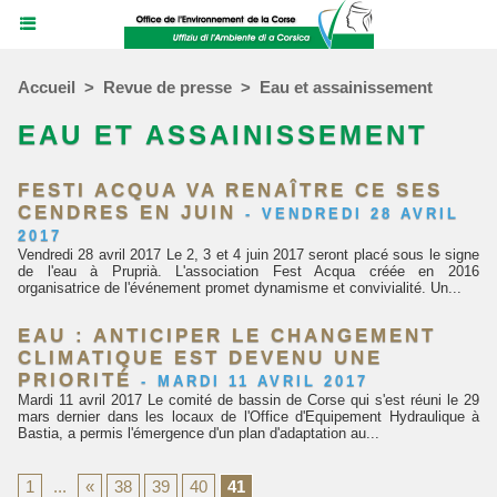
Accueil
>
Revue de presse
>
Eau et assainissement
EAU ET ASSAINISSEMENT
FESTI ACQUA VA RENAÎTRE CE SES
CENDRES EN JUIN
-
VENDREDI 28 AVRIL
2017
Vendredi 28 avril 2017 Le 2, 3 et 4 juin 2017 seront placé sous le signe
de l'eau à Pruprià. L'association Fest Acqua créée en 2016
organisatrice de l'événement promet dynamisme et convivialité. Un...
EAU : ANTICIPER LE CHANGEMENT
CLIMATIQUE EST DEVENU UNE
PRIORITÉ
-
MARDI 11 AVRIL 2017
Mardi 11 avril 2017 Le comité de bassin de Corse qui s'est réuni le 29
mars dernier dans les locaux de l'Office d'Equipement Hydraulique à
Bastia, a permis l'émergence d'un plan d'adaptation au...
1
...
«
38
39
40
41