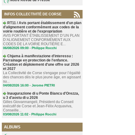
INFOS COLLECTIVITÉ DE CORSE
RT11 / Avis portant établissement d'un plan
d'alignement conformément aux codes de la
voirie routière et de l'expropriation
AVIS PORTANT ÉTABLISSEMENT D’UN PLAN
D’ALIGNEMENT CONFORMÉMENT AUX
CODES DE LA VOIRIE ROUTIÈRE E...
06/08/2026 09:00 -
Philippe Rocchi
Chjama à manifestazione d'interessu :
Parrainage en protection de l'enfance.
Création et déploiement d'une offre sur 2026
et 2027
La Collectivité de Corse s'engage pour l’égalité
des chances dès le plus jeune âge, en agissant
su...
04/08/2026 16:00 -
Jerome PIETRI
Inaugurazione di u Ponte Biancu d'Orezza,
u 3 d'aostu di u 2026
Gilles Giovannangeli, Président du Conseil
exécutif de Corse et Jean-Félix Acquaviva,
Conseille...
03/08/2026 11:02 -
Philippe Rocchi
ALBUMS