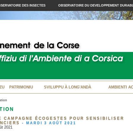
SERVATOIRE DES INSECTES
OBSERVATOIRE DU DEVELOPPEMENT DURAB
ZU
PATRIMONIU
SVILUPPU À LONG'ANDÀ
AMBIENTI A
ation
TION
NE CAMPAGNE ÉCOGESTES POUR SENSIBILISER
ANCIERS
-
MARDI 3 AOÛT 2021
ût 2021