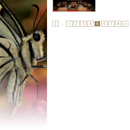
1
...
«
2
3
4
5
6
7
8
»