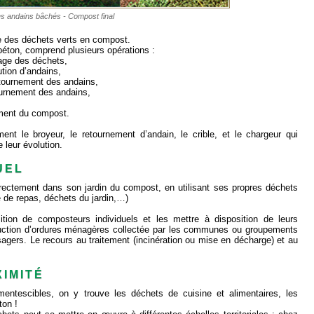
s andains bâchés - Compost final
bre des déchets verts en compost.
béton, comprend plusieurs opérations :
kage des déchets,
ution d’andains,
etournement des andains,
ournement des andains,
ement du compost.
ment le broyeur, le retournement d’andain, le crible, et le chargeur qui
 leur évolution.
UEL
irectement dans son jardin du compost, en utilisant ses propres déchets
 de repas, déchets du jardin,…)
isition de composteurs individuels et les mettre à disposition de leurs
oduction d’ordures ménagères collectée par les communes ou groupements
rs. Le recours au traitement (incinération ou mise en décharge) et au
IMITÉ
entescibles, on y trouve les déchets de cuisine et alimentaires, les
ton !