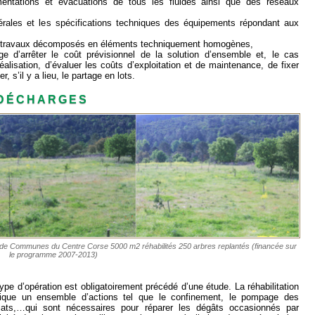
mentations et évacuations de tous les fluides ainsi que des réseaux
nérales et les spécifications techniques des équipements répondant aux
des travaux décomposés en éléments techniquement homogènes,
e d’arrêter le coût prévisionnel de la solution d’ensemble et, le cas
alisation, d’évaluer les coûts d’exploitation et de maintenance, de fixer
r, s’il y a lieu, le partage en lots.
 DÉCHARGES
té de Communes du Centre Corse 5000 m2 réhabilités 250 arbres replantés (financée sur
le programme 2007-2013)
ype d’opération est obligatoirement précédé d’une étude. La réhabilitation
lique un ensemble d’actions tel que le confinement, le pompage des
iviats,…qui sont nécessaires pour réparer les dégâts occasionnés par