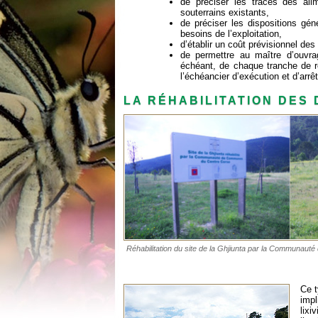
de préciser les tracés des ali
souterrains existants,
de préciser les dispositions gé
besoins de l’exploitation,
d’établir un coût prévisionnel 
de permettre au maître d’ouvrag
échéant, de chaque tranche de ré
l’échéancier d’exécution et d’arrête
LA RÉHABILITATION DES
Réhabilitation du site de la Ghjiunta par la Communau
Ce t
imp
lix