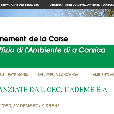
SERVATOIRE DES INSECTES
OBSERVATOIRE DU DEVELOPPEMENT DURAB
ZU
PATRIMONIU
SVILUPPU À LONG'ANDÀ
AMBIENTI A
NZIATE DA L'OEC, L’ADEME È A
’OEC, L’ADEME ET LA DREAL