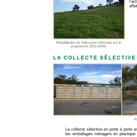
l’ac
effe
Réhabilitation de Solenzara (effectuée sur le
programme 2000-2006)
LA COLLECTE SÉLECTIVE
So
La collecte sélective en porte à porte e
les emballages ménagers en plastique o