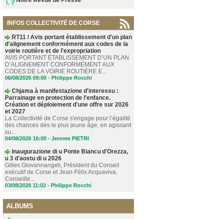
INFOS COLLECTIVITÉ DE CORSE
RT11 / Avis portant établissement d'un plan
d'alignement conformément aux codes de la
voirie routière et de l'expropriation
AVIS PORTANT ÉTABLISSEMENT D’UN PLAN
D’ALIGNEMENT CONFORMÉMENT AUX
CODES DE LA VOIRIE ROUTIÈRE E...
06/08/2026 09:00 -
Philippe Rocchi
Chjama à manifestazione d'interessu :
Parrainage en protection de l'enfance.
Création et déploiement d'une offre sur 2026
et 2027
La Collectivité de Corse s'engage pour l’égalité
des chances dès le plus jeune âge, en agissant
su...
04/08/2026 16:00 -
Jerome PIETRI
Inaugurazione di u Ponte Biancu d'Orezza,
u 3 d'aostu di u 2026
Gilles Giovannangeli, Président du Conseil
exécutif de Corse et Jean-Félix Acquaviva,
Conseille...
03/08/2026 11:02 -
Philippe Rocchi
ALBUMS