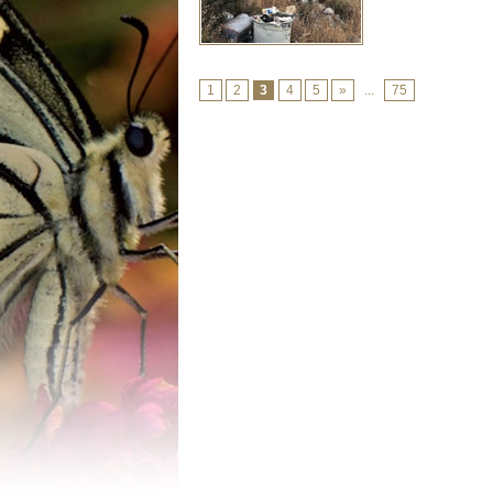
1
2
3
4
5
»
...
75