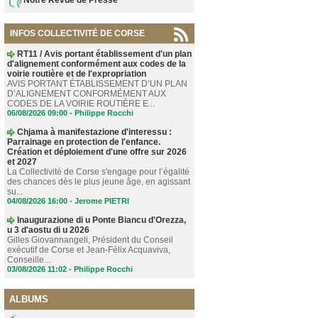
INFOS COLLECTIVITÉ DE CORSE
RT11 / Avis portant établissement d'un plan
d'alignement conformément aux codes de la
voirie routière et de l'expropriation
AVIS PORTANT ÉTABLISSEMENT D’UN PLAN
D’ALIGNEMENT CONFORMÉMENT AUX
CODES DE LA VOIRIE ROUTIÈRE E...
06/08/2026 09:00 -
Philippe Rocchi
Chjama à manifestazione d'interessu :
Parrainage en protection de l'enfance.
Création et déploiement d'une offre sur 2026
et 2027
La Collectivité de Corse s'engage pour l’égalité
des chances dès le plus jeune âge, en agissant
su...
04/08/2026 16:00 -
Jerome PIETRI
Inaugurazione di u Ponte Biancu d'Orezza,
u 3 d'aostu di u 2026
Gilles Giovannangeli, Président du Conseil
exécutif de Corse et Jean-Félix Acquaviva,
Conseille...
03/08/2026 11:02 -
Philippe Rocchi
ALBUMS