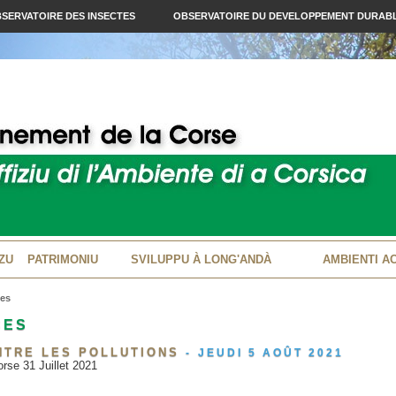
SERVATOIRE DES INSECTES
OBSERVATOIRE DU DEVELOPPEMENT DURAB
ZU
PATRIMONIU
SVILUPPU À LONG'ANDÀ
AMBIENTI A
ces
CES
NTRE LES POLLUTIONS
-
JEUDI 5 AOÛT 2021
orse 31 Juillet 2021