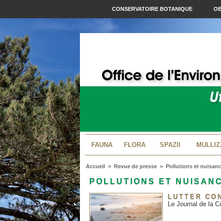
CONSERVATOIRE BOTANIQUE
OB
FAUNA
FLORA
SPAZII
MULLIZ
Accueil
>
Revue de presse
>
Pollutions et nuisan
POLLUTIONS ET NUISAN
LUTTER CO
Le Journal de la C