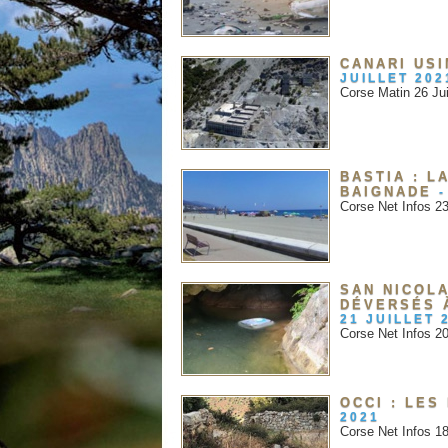
CANARI USI
JUILLET 202
Corse Matin 26 Jui
BASTIA : L
BAIGNADE
-
Corse Net Infos 23
SAN NICOLA
DÉVERSÉS 
21 JUILLET 
Corse Net Infos 20
OCCI : LES
2021
Corse Net Infos 18