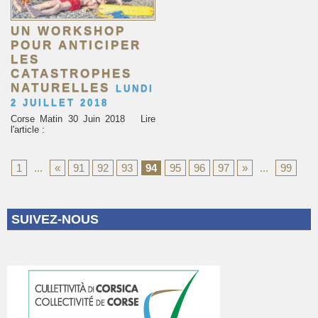
UN WORKSHOP
POUR ANTICIPER
LES
CATASTROPHES
NATURELLES
LUNDI
2 JUILLET 2018
Corse Matin 30 Juin 2018 Lire
l'article :
1
...
«
91
92
93
94
95
96
97
»
...
99
SUIVEZ-NOUS