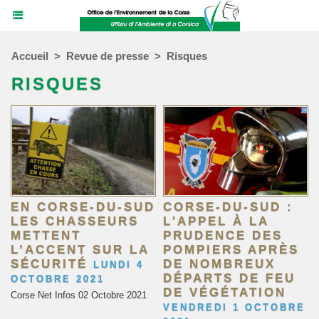
Accueil
>
Revue de presse
>
Risques
RISQUES
EN CORSE-DU-SUD
CORSE-DU-SUD :
LES CHASSEURS
L'APPEL À LA
METTENT
PRUDENCE DES
L’ACCENT SUR LA
POMPIERS APRÈS
SÉCURITÉ
DE NOMBREUX
LUNDI 4
DÉPARTS DE FEU
OCTOBRE 2021
DE VÉGÉTATION
Corse Net Infos 02 Octobre 2021
VENDREDI 1 OCTOBRE