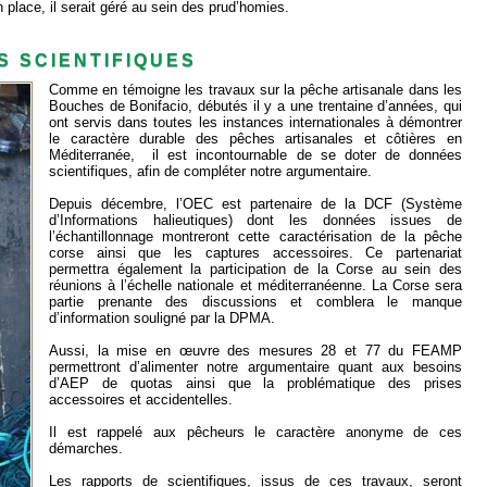
 place, il serait géré au sein des prud’homies.
S SCIENTIFIQUES
Comme en témoigne les travaux sur la pêche artisanale dans les
Bouches de Bonifacio, débutés il y a une trentaine d’années, qui
ont servis dans toutes les instances internationales à démontrer
le caractère durable des pêches artisanales et côtières en
Méditerranée, il est incontournable de se doter de données
scientifiques, afin de compléter notre argumentaire.
Depuis décembre, l’OEC est partenaire de la DCF (Système
d’Informations halieutiques) dont les données issues de
l’échantillonnage montreront cette caractérisation de la pêche
corse ainsi que les captures accessoires. Ce partenariat
permettra également la participation de la Corse au sein des
réunions à l’échelle nationale et méditerranéenne. La Corse sera
partie prenante des discussions et comblera le manque
d’information souligné par la DPMA.
Aussi, la mise en œuvre des mesures 28 et 77 du FEAMP
permettront d’alimenter notre argumentaire quant aux besoins
d’AEP de quotas ainsi que la problématique des prises
accessoires et accidentelles.
Il est rappelé aux pêcheurs le caractère anonyme de ces
démarches.
Les rapports de scientifiques, issus de ces travaux, seront