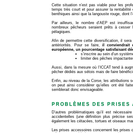
Cette situation n’est pas viable pour les prof
temps très court et pour assurer la rentabilit
benthiques ainsi que la langouste rouge, dont l
Par ailleurs, le nombre d’AEP est insuffis
nombreux pêcheurs seraient prêts à cesser 
pélagiques.
Afin de permettre cette diversification, il ser
antériorités. Pour se faire,
il conviendrait
européenne, un pourcentage satisfaisant déd
s’inscrire au sein d’un système
limiter des pêches impactantes 
Aussi, dans la mesure où l’ICCAT tend à augmen
pêcher dédiés aux sétois mais de faire bénéfic
Enfin, au niveau de la Corse, les attributions s
on peut ainsi considérer qu’elles ont été fait
semblerait donc envisageable.
PROBLÈMES DES PRISES
D’autres problématiques qu’il est nécessaire
accidentelles (une définition plus précise s
également les cétacées, tortues et oiseaux mar
Les prises accessoires concernent les prises d