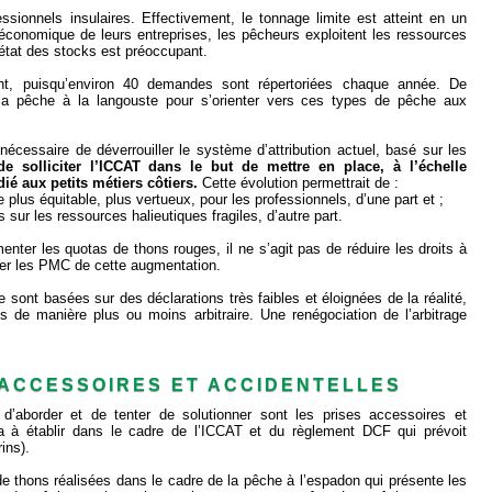
essionnels insulaires. Effectivement, le tonnage limite est atteint en un
é économique de leurs entreprises, les pêcheurs exploitent les ressources
’état des stocks est préoccupant.
ant, puisqu’environ 40 demandes sont répertoriées chaque année. De
la pêche à la langouste pour s’orienter vers ces types de pêche aux
a nécessaire de déverrouiller le système d’attribution actuel, basé sur les
 de solliciter l’ICCAT dans le but de mettre en place, à l’échelle
ié aux petits métiers côtiers.
Cette évolution permettrait de :
 plus équitable, plus vertueux, pour les professionnels, d’une part et ;
sur les ressources halieutiques fragiles, d’autre part.
ter les quotas de thons rouges, il ne s’agit pas de réduire les droits à
ier les PMC de cette augmentation.
e sont basées sur des déclarations très faibles et éloignées de la réalité,
es de manière plus ou moins arbitraire. Une renégociation de l’arbitrage
 ACCESSOIRES ET ACCIDENTELLES
 d’aborder et de tenter de solutionner sont les prises accessoires et
era à établir dans le cadre de l’ICCAT et du règlement DCF qui prévoit
ins).
e thons réalisées dans le cadre de la pêche à l’espadon qui présente les