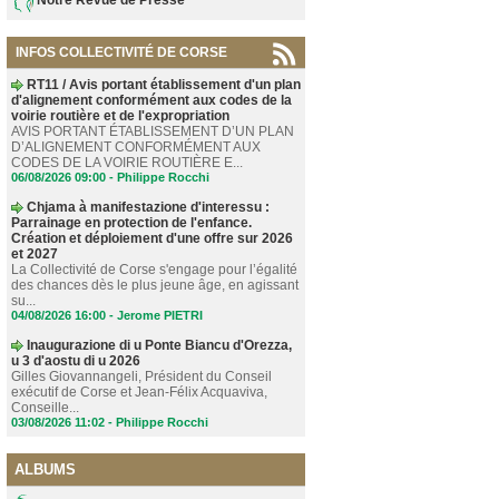
INFOS COLLECTIVITÉ DE CORSE
RT11 / Avis portant établissement d'un plan
d'alignement conformément aux codes de la
voirie routière et de l'expropriation
AVIS PORTANT ÉTABLISSEMENT D’UN PLAN
D’ALIGNEMENT CONFORMÉMENT AUX
CODES DE LA VOIRIE ROUTIÈRE E...
06/08/2026 09:00 -
Philippe Rocchi
Chjama à manifestazione d'interessu :
Parrainage en protection de l'enfance.
Création et déploiement d'une offre sur 2026
et 2027
La Collectivité de Corse s'engage pour l’égalité
des chances dès le plus jeune âge, en agissant
su...
04/08/2026 16:00 -
Jerome PIETRI
Inaugurazione di u Ponte Biancu d'Orezza,
u 3 d'aostu di u 2026
Gilles Giovannangeli, Président du Conseil
exécutif de Corse et Jean-Félix Acquaviva,
Conseille...
03/08/2026 11:02 -
Philippe Rocchi
ALBUMS