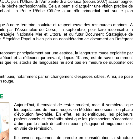
s l’ADEC puis l’Uffiziu di l’Ambiente di a Corsica (depuis 2007) accompagne,
e la pêche professionnelle. Cela a permis d’acquérir une vision précise de
sachant la Petite Pêche Côtière a un rôle primordial tant sur le plan
que à notre territoire insulaire et respectueuse des ressources marines. A
ité par l’Assemblée de Corse, fin septembre, pour faire reconnaitre la
tratégie Nationale Mer et Littoral et du futur Document Stratégique de
e Ségolène Royal a bien pris en considération ce document en l’intégrant
reposent principalement sur une espèce, la langouste rouge exploitée par
raréfiant et la réflexion qui prévaut, depuis 10 ans, est de savoir comment
rs que les stocks de langoustes ne sont pas en mesure de supporter cet
contribuer, notamment par un changement d’espèces cibles. Ainsi, se pose
on rouge.
GE
Aujourd’hui, il convient de rester prudent, mais il semblerait que
les populations de thons rouges en Méditerranée soient en phase
d’évolution favorable. En effet, les scientifiques, les pêcheurs
professionnels et récréatifs ainsi que les plaisanciers s’accordent
à dire que le stock de cette espèce, pélagique et migratrice, soit
en voie de rémission.
Il convient également de prendre en considération la structure