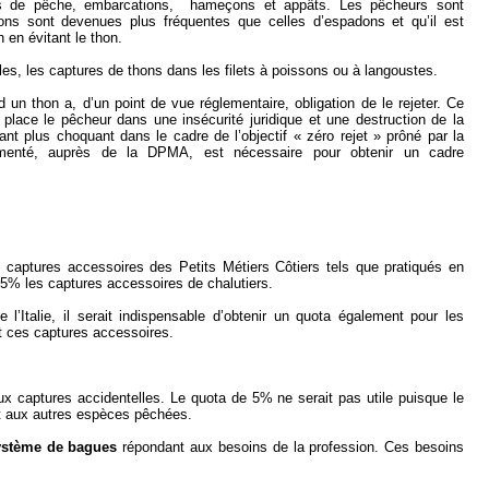
s de pêche, embarcations, hameçons et appâts. Les pêcheurs sont
ons sont devenues plus fréquentes que celles d’espadons et qu’il est
 en évitant le thon.
les, les captures de thons dans les filets à poissons ou à langoustes.
n thon a, d’un point de vue réglementaire, obligation de le rejeter. Ce
 place le pêcheur dans une insécurité juridique et une destruction de la
nt plus choquant dans le cadre de l’objectif « zéro rejet » prôné par la
menté, auprès de la DPMA, est nécessaire pour obtenir un cadre
s captures accessoires des Petits Métiers Côtiers tels que pratiqués en
 5% les captures accessoires de chalutiers.
’Italie, il serait indispensable d’obtenir un quota également pour les
nt ces captures accessoires.
aux captures accidentelles. Le quota de 5% ne serait pas utile puisque le
rt aux autres espèces pêchées.
système de bagues
répondant aux besoins de la profession. Ces besoins