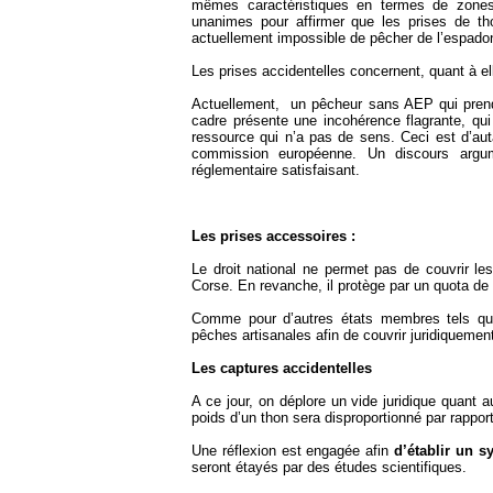
mêmes caractéristiques en termes de zone
unanimes pour affirmer que les prises de th
actuellement impossible de pêcher de l’espadon
Les prises accidentelles concernent, quant à el
Actuellement, un pêcheur sans AEP qui prend u
cadre présente une incohérence flagrante, qui
ressource qui n’a pas de sens. Ceci est d’auta
commission européenne. Un discours argu
réglementaire satisfaisant.
Les prises accessoires :
Le droit national ne permet pas de couvrir le
Corse. En revanche, il protège par un quota de
Comme pour d’autres états membres tels que l
pêches artisanales afin de couvrir juridiqueme
Les captures accidentelles
A ce jour, on déplore un vide juridique quant 
poids d’un thon sera disproportionné par rappo
Une réflexion est engagée afin
d’établir un 
seront étayés par des études scientifiques.