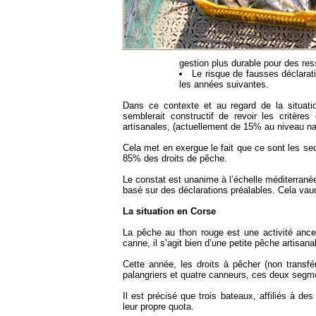
gestion plus durable pour des re
Le risque de fausses déclarati
les années suivantes.
Dans ce contexte et au regard de la situatio
semblerait constructif de revoir les critère
artisanales, (actuellement de 15% au niveau na
Cela met en exergue le fait que ce sont les sec
85% des droits de pêche.
Le constat est unanime à l’échelle méditerranéen
basé sur des déclarations préalables. Cela vaud
La situation en Corse
La pêche au thon rouge est une activité ances
canne, il s’agit bien d’une petite pêche artisana
Cette année, les droits à pêcher (non transfér
palangriers et quatre canneurs, ces deux segm
Il est précisé que trois bateaux, affiliés à d
leur propre quota.