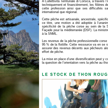
A Cullettività Territuriale di Corsica, à traver
techniquement et financièrement, les filières d
cette profession ainsi que ses difficultés 
international que régional.
Cette pêche est artisanale, ancestrale, spécifi
ce titre, une motion a été adoptée à l’unanim
spécificité de la pêche corse au sein de la S
Façade pour la méditerranée (DSF). La ministr
à la SNML.
Les revenus de la pêche professionnelle corse 
95 % de la flottille. Cette ressource va en se 
assurer des revenus décents aux pêcheurs alo
effort de pêche.
La mise en place d’une diversification peut y 
la question de l’orientation vers la pêche au th
LE STOCK DE THON ROU