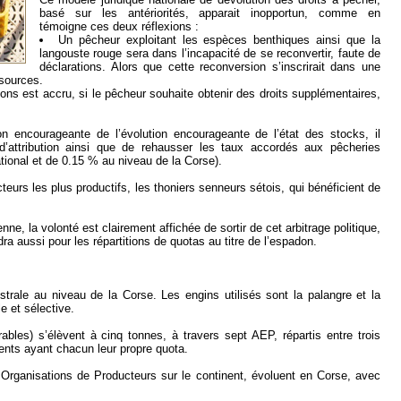
basé sur les antériorités, apparait inopportun, comme en
témoigne ces deux réflexions :
Un pêcheur exploitant les espèces benthiques ainsi que la
langouste rouge sera dans l’incapacité de se reconvertir, faute de
déclarations. Alors que cette reconversion s’inscrirait dans une
ssources.
ons est accru, si le pêcheur souhaite obtenir des droits supplémentaires,
n encourageante de l’évolution encourageante de l’état des stocks, il
s d’attribution ainsi que de rehausser les taux accordés aux pêcheries
tional et de 0.15 % au niveau de la Corse).
teurs les plus productifs, les thoniers senneurs sétois, qui bénéficient de
ne, la volonté est clairement affichée de sortir de cet arbitrage politique,
ra aussi pour les répartitions de quotas au titre de l’espadon.
trale au niveau de la Corse. Les engins utilisés sont la palangre et la
le et sélective.
ables) s’élèvent à cinq tonnes, à travers sept AEP, répartis entre trois
ents ayant chacun leur propre quota.
es Organisations de Producteurs sur le continent, évoluent en Corse, avec