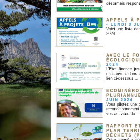
désormais respons
APPELS À P
-
LUNDI 3 J
Voici une liste d
2024...
AVEC LE F
ÉCOLOGIQU
2024
L’Etat finance ju
s’inscrivent dans
lien ci-dessous:...
ECOMINÉRO
PLURIANNU
JUIN 2024
Vous pilotez une 
reconditionnement
vos activités de...
RAPPORT E
PLAN TERRI
DÉCHETS (
Cette enquête pub