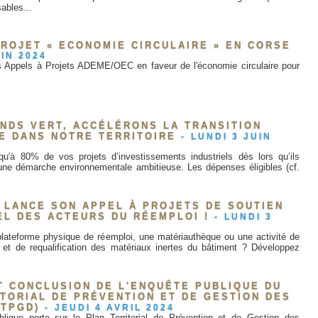
ables...
ROJET « ECONOMIE CIRCULAIRE » EN CORSE
UIN 2024
es Appels à Projets ADEME/OEC en faveur de l'économie circulaire pour
ONDS VERT, ACCÉLÉRONS LA TRANSITION
E DANS NOTRE TERRITOIRE
-
LUNDI 3 JUIN
squ'à 80% de vos projets d’investissements industriels dès lors qu’ils
 une démarche environnementale ambitieuse. Les dépenses éligibles (cf.
 LANCE SON APPEL À PROJETS DE SOUTIEN
EL DES ACTEURS DU RÉEMPLOI !
-
LUNDI 3
plateforme physique de réemploi, une matériauthèque ou une activité de
 et de requalification des matériaux inertes du bâtiment ? Développez
T CONCLUSION DE L'ENQUÊTE PUBLIQUE DU
TORIAL DE PRÉVENTION ET DE GESTION DES
PTPGD)
-
JEUDI 4 AVRIL 2024
lique porte sur le Plan Territorial de Prévention et de Gestion des