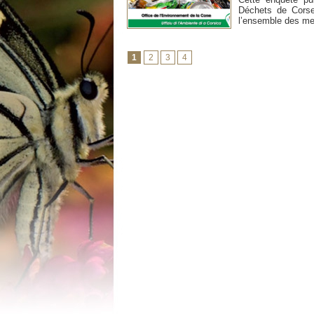
Déchets de Cors
l’ensemble des me
1
2
3
4