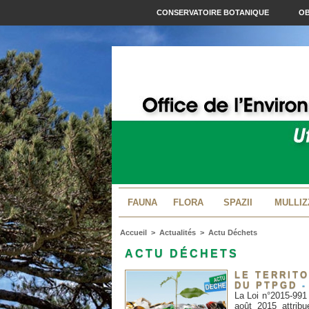
CONSERVATOIRE BOTANIQUE
OB
FAUNA
FLORA
SPAZII
MULLIZ
Accueil
>
Actualités
>
Actu Déchets
ACTU DÉCHETS
LE TERRIT
DU PTPGD
-
La Loi n°2015-991 
août 2015 attrib