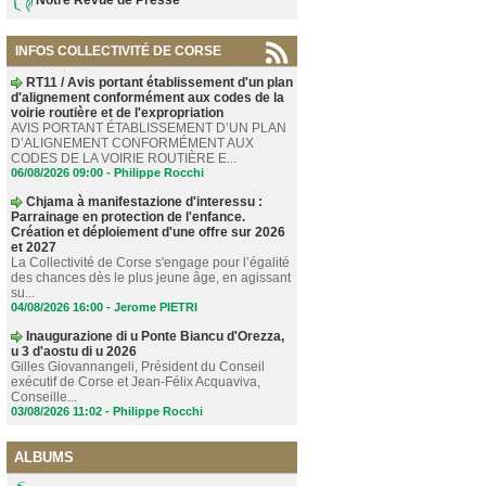
INFOS COLLECTIVITÉ DE CORSE
RT11 / Avis portant établissement d'un plan
d'alignement conformément aux codes de la
voirie routière et de l'expropriation
AVIS PORTANT ÉTABLISSEMENT D’UN PLAN
D’ALIGNEMENT CONFORMÉMENT AUX
CODES DE LA VOIRIE ROUTIÈRE E...
06/08/2026 09:00 -
Philippe Rocchi
Chjama à manifestazione d'interessu :
Parrainage en protection de l'enfance.
Création et déploiement d'une offre sur 2026
et 2027
La Collectivité de Corse s'engage pour l’égalité
des chances dès le plus jeune âge, en agissant
su...
04/08/2026 16:00 -
Jerome PIETRI
Inaugurazione di u Ponte Biancu d'Orezza,
u 3 d'aostu di u 2026
Gilles Giovannangeli, Président du Conseil
exécutif de Corse et Jean-Félix Acquaviva,
Conseille...
03/08/2026 11:02 -
Philippe Rocchi
ALBUMS